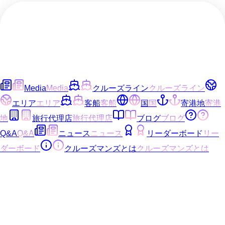
Media
Media
クルーズライン
クルーズライン
エリア
エリア
客船
客船
国
国
寄港地
寄港
地
旅行代理店
旅行代理店
ブログ
ブログ
Q&A
Q&A
ニュース
ニュース
リーダーボード
リー
ダーボード
クルーズマンズとは
クルーズマンズとは