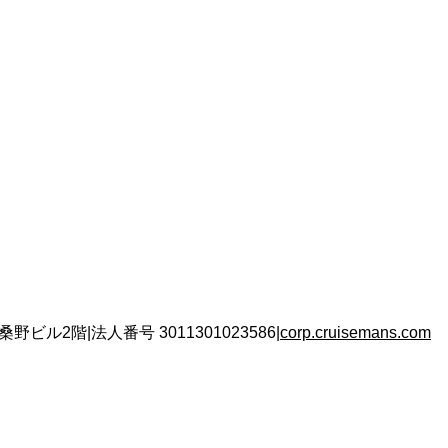
 桑野ビル2階
|
法人番号
3011301023586
|
corp.cruisemans.com