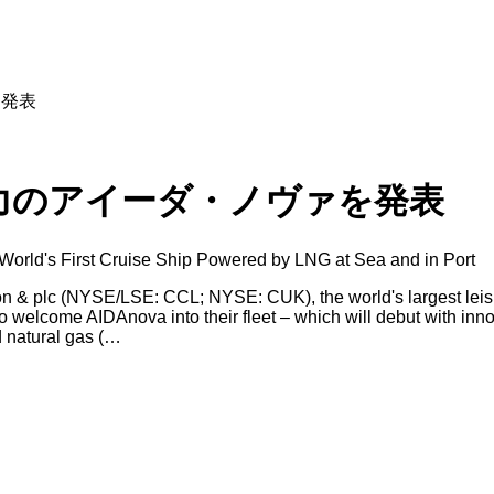
を発表
力のアイーダ・ノヴァを発表
World's First Cruise Ship Powered by LNG at Sea and in Port
on & plc (NYSE/LSE: CCL; NYSE: CUK), the world's largest leisu
 welcome AIDAnova into their fleet – which will debut with innov
d natural gas (…