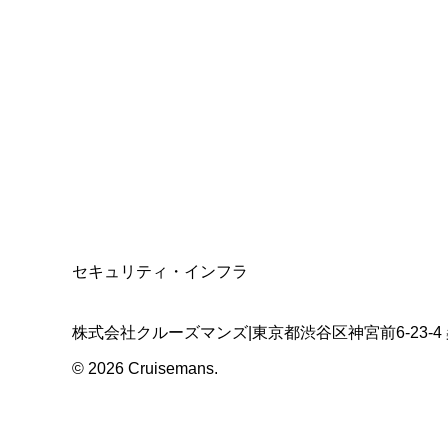
総合旅行業務取扱管理者
資格保有
適格請求書発行事業者
T3011301023586
SSL/TLS暗号化通信
セキュリティ・インフラ
株式会社クルーズマンズ
|
東京都渋谷区神宮前6-23-4
©
2026
Cruisemans.