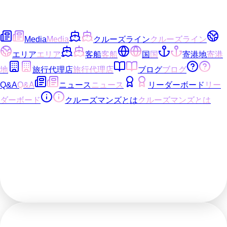
Media
Media
クルーズライン
クルーズライン
エリア
エリア
客船
客船
国
国
寄港地
寄港
地
旅行代理店
旅行代理店
ブログ
ブログ
Q&A
Q&A
ニュース
ニュース
リーダーボード
リー
ダーボード
クルーズマンズとは
クルーズマンズとは