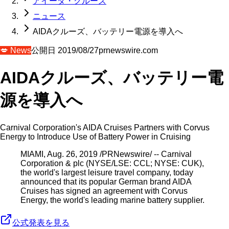
アイーダ・クルーズ
ニュース
AIDAクルーズ、バッテリー電源を導入へ
💋
News
公開日
2019/08/27
prnewswire.com
AIDAクルーズ、バッテリー電
源を導入へ
Carnival Corporation's AIDA Cruises Partners with Corvus
Energy to Introduce Use of Battery Power in Cruising
MIAMI, Aug. 26, 2019 /PRNewswire/ -- Carnival
Corporation & plc (NYSE/LSE: CCL; NYSE: CUK),
the world's largest leisure travel company, today
announced that its popular German brand AIDA
Cruises has signed an agreement with Corvus
Energy, the world's leading marine battery supplier.
公式発表を見る