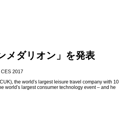
ンメダリオン」を発表
at CES 2017
), the world's largest leisure travel company with 10
, the world's largest consumer technology event – and he