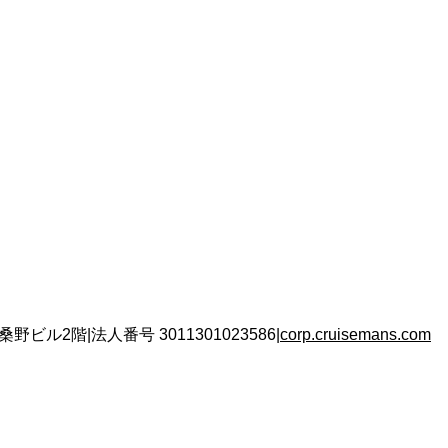
 桑野ビル2階
|
法人番号
3011301023586
|
corp.cruisemans.com