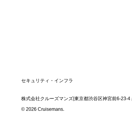
総合旅行業務取扱管理者
資格保有
適格請求書発行事業者
T3011301023586
SSL/TLS暗号化通信
セキュリティ・インフラ
株式会社クルーズマンズ
|
東京都渋谷区神宮前6-23-4
©
2026
Cruisemans.