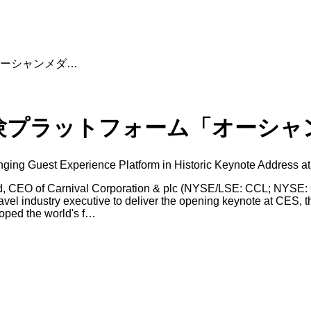
ーシャンメダ…
験プラットフォーム「オーシャ
ging Guest Experience Platform in Historic Keynote Address 
 CEO of Carnival Corporation & plc (NYSE/LSE: CCL; NYSE: CUK
 travel industry executive to deliver the opening keynote at CES
oped the world's f…