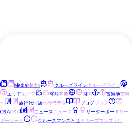
Media
Media
クルーズライン
クルーズライン
エリア
エリア
客船
客船
国
国
寄港地
寄港
地
旅行代理店
旅行代理店
ブログ
ブログ
Q&A
Q&A
ニュース
ニュース
リーダーボード
リー
ダーボード
クルーズマンズとは
クルーズマンズとは