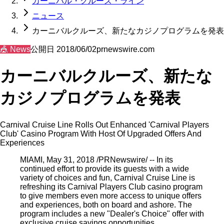
カーニバル・クルーズ・ライン
ニュース
カーニバルクルーズ、新たなカジノプログラムを発表
🎪
News
公開日
2018/06/02
prnewswire.com
カーニバルクルーズ、新たな
カジノプログラムを発表
Carnival Cruise Line Rolls Out Enhanced 'Carnival Players
Club' Casino Program With Host Of Upgraded Offers And
Experiences
MIAMI, May 31, 2018 /PRNewswire/ -- In its
continued effort to provide its guests with a wide
variety of choices and fun, Carnival Cruise Line is
refreshing its Carnival Players Club casino program
to give members even more access to unique offers
and experiences, both on board and ashore. The
program includes a new "Dealer's Choice" offer with
exclusive cruise savings opportunities,