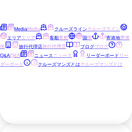
Media
Media
クルーズライン
クルーズライン
エリア
エリア
客船
客船
国
国
寄港地
寄港
地
旅行代理店
旅行代理店
ブログ
ブログ
Q&A
Q&A
ニュース
ニュース
リーダーボード
リー
ダーボード
クルーズマンズとは
クルーズマンズとは