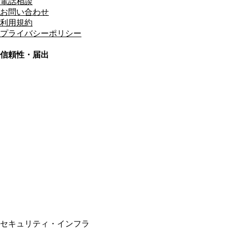
電話相談
お問い合わせ
利用規約
プライバシーポリシー
信頼性・届出
総合旅行業務取扱管理者
資格保有
適格請求書発行事業者
T3011301023586
SSL/TLS暗号化通信
セキュリティ・インフラ