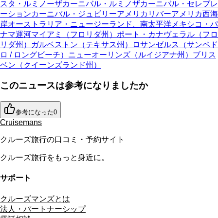
スタ・ルミノーザ
カーニバル・ルミノザ
カーニバル・セレブレ
ーション
カーニバル・ジュビリー
アメリカリバー
アメリカ西海
岸
オーストラリア・ニュージーランド、南太平洋
メキシコ・パ
ナマ運河
マイアミ（フロリダ州）
ポート・カナヴェラル（フロ
リダ州）
ガルベストン（テキサス州）
ロサンゼルス（サンペド
ロ / ロングビーチ）
ニューオーリンズ（ルイジアナ州）
ブリス
ベン（クイーンズランド州）
このニュースは参考になりましたか
参考になった
0
Cruisemans
クルーズ旅行の口コミ・予約サイト
クルーズ旅行をもっと身近に。
サポート
クルーズマンズとは
法人・パートナーシップ