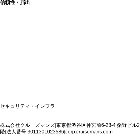
信頼性・届出
総合旅行業務取扱管理者
資格保有
適格請求書発行事業者
T3011301023586
SSL/TLS暗号化通信
セキュリティ・インフラ
株式会社クルーズマンズ
|
東京都渋谷区神宮前6-23-4 桑野ビル2
階
|
法人番号
3011301023586
|
corp.cruisemans.com