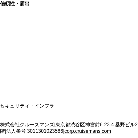
信頼性・届出
総合旅行業務取扱管理者
資格保有
適格請求書発行事業者
T3011301023586
SSL/TLS暗号化通信
セキュリティ・インフラ
株式会社クルーズマンズ
|
東京都渋谷区神宮前6-23-4 桑野ビル2
階
|
法人番号
3011301023586
|
corp.cruisemans.com