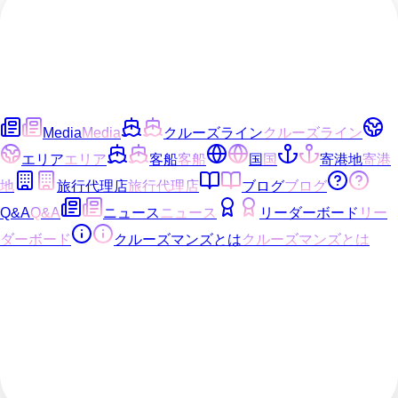
Media
Media
クルーズライン
クルーズライン
エリア
エリア
客船
客船
国
国
寄港地
寄港
地
旅行代理店
旅行代理店
ブログ
ブログ
Q&A
Q&A
ニュース
ニュース
リーダーボード
リー
ダーボード
クルーズマンズとは
クルーズマンズとは