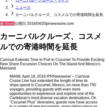
カーニバル・クルーズ・ライン
ニュース
カーニバルクルーズ、コスメルでの寄港時間を延長
🎪
News
公開日
2016/04/20
prnewswire.com
カーニバルクルーズ、コスメ
ルでの寄港時間を延長
Carnival Extends Time In Port In Cozumel To Provide Exciting
New Shore Excursion Choices On The Island And Mexico's
Mainland
MIAMI, April 18, 2016 /PRNewswire/ -- Carnival
Cruise Line has extended the length of time its
ships spend in Cozumel, Mexico, on more than 750
voyages, providing guests with even more
opportunities to experience and explore one of the
Caribbean's most diverse vacation destinations. On
"Cozumel Plus" itineraries, guests now have access
to a variety of new excursions, many taking place on