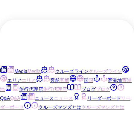
Media
Media
クルーズライン
クルーズライン
エリア
エリア
客船
客船
国
国
寄港地
寄港
地
旅行代理店
旅行代理店
ブログ
ブログ
Q&A
Q&A
ニュース
ニュース
リーダーボード
リー
ダーボード
クルーズマンズとは
クルーズマンズとは