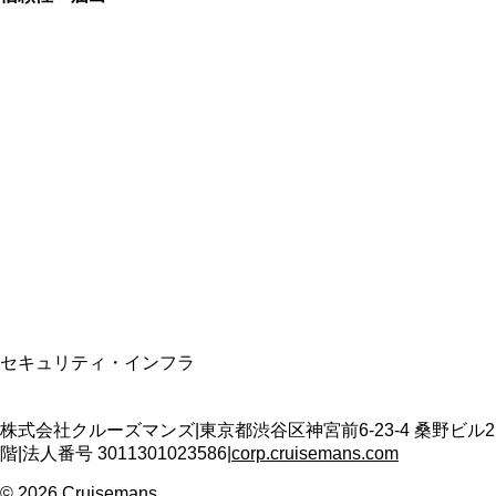
総合旅行業務取扱管理者
資格保有
適格請求書発行事業者
T3011301023586
SSL/TLS暗号化通信
セキュリティ・インフラ
株式会社クルーズマンズ
|
東京都渋谷区神宮前6-23-4 桑野ビル2
階
|
法人番号
3011301023586
|
corp.cruisemans.com
©
2026
Cruisemans.