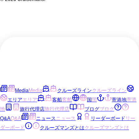
Media
Media
クルーズライン
クルーズライン
エリア
エリア
客船
客船
国
国
寄港地
寄港
地
旅行代理店
旅行代理店
ブログ
ブログ
Q&A
Q&A
ニュース
ニュース
リーダーボード
リー
ダーボード
クルーズマンズとは
クルーズマンズとは