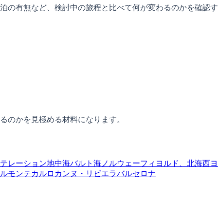
泊の有無など、検討中の旅程と比べて何が変わるのかを確認す
るのかを見極める材料になります。
テレーション
地中海
バルト海
ノルウェーフィヨルド、北海
西ヨ
ル
モンテカルロ
カンヌ・リビエラ
バルセロナ