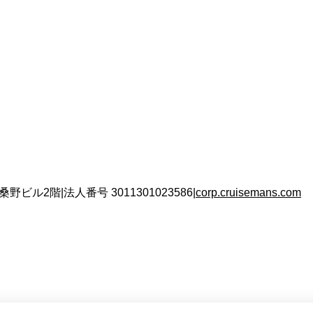
 桑野ビル2階
|
法人番号
3011301023586
|
corp.cruisemans.com