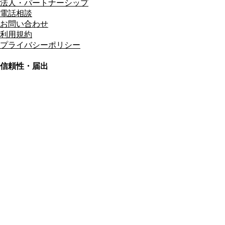
法人・パートナーシップ
電話相談
お問い合わせ
利用規約
プライバシーポリシー
信頼性・届出
総合旅行業務取扱管理者
資格保有
適格請求書発行事業者
T3011301023586
SSL/TLS暗号化通信