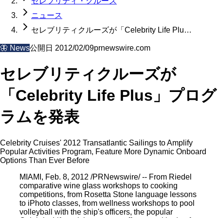
セレブリティ・クルーズ
ニュース
セレブリティクルーズが「Celebrity Life Plu…
🦋
News
公開日
2012/02/09
prnewswire.com
セレブリティクルーズが
「Celebrity Life Plus」プログ
ラムを発表
Celebrity Cruises' 2012 Transatlantic Sailings to Amplify
Popular Activities Program, Feature More Dynamic Onboard
Options Than Ever Before
MIAMI, Feb. 8, 2012 /PRNewswire/ -- From Riedel
comparative wine glass workshops to cooking
competitions, from Rosetta Stone language lessons
to iPhoto classes, from wellness workshops to pool
volleyball with the ship's officers, the popular