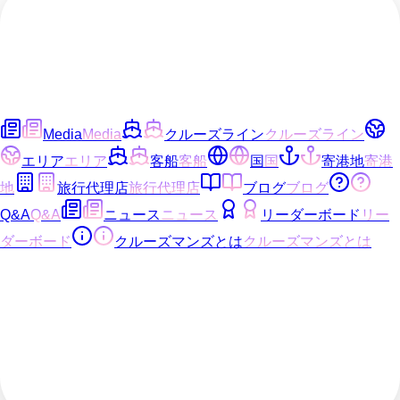
Media
Media
クルーズライン
クルーズライン
エリア
エリア
客船
客船
国
国
寄港地
寄港
地
旅行代理店
旅行代理店
ブログ
ブログ
Q&A
Q&A
ニュース
ニュース
リーダーボード
リー
ダーボード
クルーズマンズとは
クルーズマンズとは