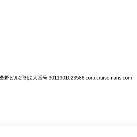
 桑野ビル2階
|
法人番号
3011301023586
|
corp.cruisemans.com