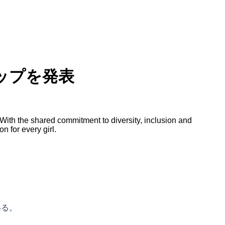
ップを発表
ith the shared commitment to diversity, inclusion and
n for every girl.
いる。