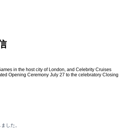
信
 Games in the host city of London, and Celebrity Cruises
ipated Opening Ceremony July 27 to the celebratory Closing
しました。