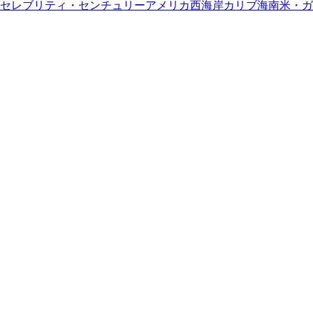
セレブリティ・センチュリー
アメリカ西海岸
カリブ海
南米・ガ