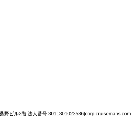
 桑野ビル2階
|
法人番号
3011301023586
|
corp.cruisemans.com