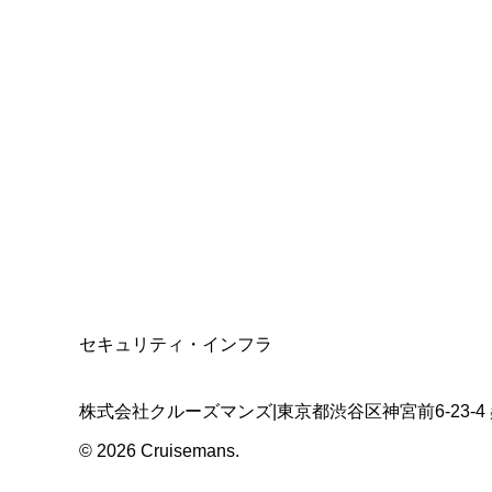
総合旅行業務取扱管理者
資格保有
適格請求書発行事業者
T3011301023586
SSL/TLS暗号化通信
セキュリティ・インフラ
株式会社クルーズマンズ
|
東京都渋谷区神宮前6-23-4
©
2026
Cruisemans.