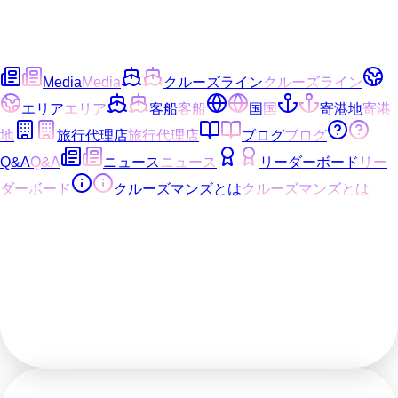
Media
Media
クルーズライン
クルーズライン
エリア
エリア
客船
客船
国
国
寄港地
寄港
地
旅行代理店
旅行代理店
ブログ
ブログ
Q&A
Q&A
ニュース
ニュース
リーダーボード
リー
ダーボード
クルーズマンズとは
クルーズマンズとは