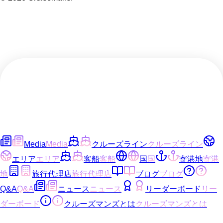
Media
Media
クルーズライン
クルーズライン
エリア
エリア
客船
客船
国
国
寄港地
寄港
地
旅行代理店
旅行代理店
ブログ
ブログ
Q&A
Q&A
ニュース
ニュース
リーダーボード
リー
ダーボード
クルーズマンズとは
クルーズマンズとは