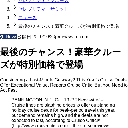
セレブリティ・クルーズ
セレブリティ・サミット
ニュース
最後のチャンス！豪華クルーズが特別価格で登場
🦋
News
公開日
2010/10/20
prnewswire.com
最後のチャンス！豪華クルー
ズが特別価格で登場
Considering a Last-Minute Getaway? This Year's Cruise Deals
Offer Exceptional Value, Reports Cruise Critic, But You Need to
Act Fast
PENNINGTON, N.J., Oct. 19 /PRNewswire/ --
Cruise lines are slashing prices to offer outstanding
holiday cruise deals for peak-period travel this year,
but demand remains high, and the deals are not
expected to last, according to Cruise Critic®
(http://www.cruisecritic.com) -- the cruise reviews