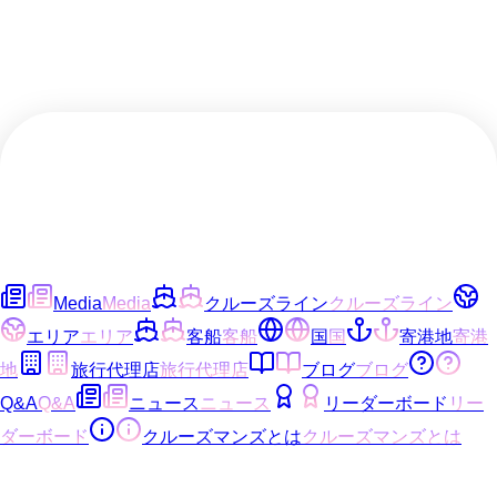
Media
Media
クルーズライン
クルーズライン
エリア
エリア
客船
客船
国
国
寄港地
寄港
地
旅行代理店
旅行代理店
ブログ
ブログ
Q&A
Q&A
ニュース
ニュース
リーダーボード
リー
ダーボード
クルーズマンズとは
クルーズマンズとは