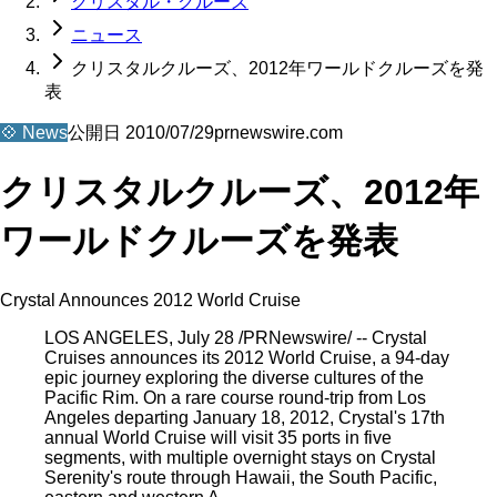
クリスタル・クルーズ
ニュース
クリスタルクルーズ、2012年ワールドクルーズを発
表
💠
News
公開日
2010/07/29
prnewswire.com
クリスタルクルーズ、2012年
ワールドクルーズを発表
Crystal Announces 2012 World Cruise
LOS ANGELES, July 28 /PRNewswire/ -- Crystal
Cruises announces its 2012 World Cruise, a 94-day
epic journey exploring the diverse cultures of the
Pacific Rim. On a rare course round-trip from Los
Angeles departing January 18, 2012, Crystal's 17th
annual World Cruise will visit 35 ports in five
segments, with multiple overnight stays on Crystal
Serenity's route through Hawaii, the South Pacific,