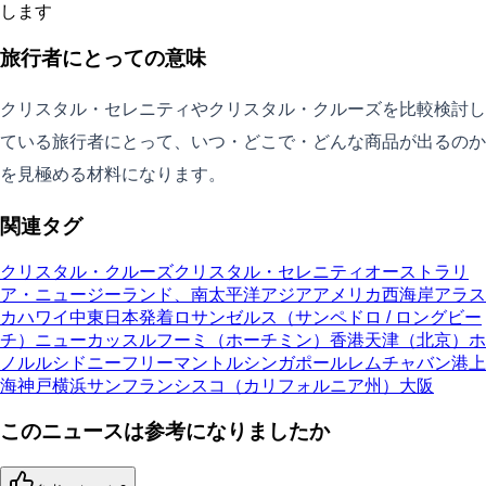
します
旅行者にとっての意味
クリスタル・セレニティやクリスタル・クルーズを比較検討し
ている旅行者にとって、いつ・どこで・どんな商品が出るのか
を見極める材料になります。
関連タグ
クリスタル・クルーズ
クリスタル・セレニティ
オーストラリ
ア・ニュージーランド、南太平洋
アジア
アメリカ西海岸
アラス
カ
ハワイ
中東
日本発着
ロサンゼルス（サンペドロ / ロングビー
チ）
ニューカッスル
フーミ（ホーチミン）
香港
天津（北京）
ホ
ノルル
シドニー
フリーマントル
シンガポール
レムチャバン港
上
海
神戸
横浜
サンフランシスコ（カリフォルニア州）
大阪
このニュースは参考になりましたか