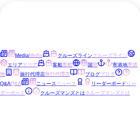
Media
Media
クルーズライン
クルーズライン
エリア
エリア
客船
客船
国
国
寄港地
寄港
地
旅行代理店
旅行代理店
ブログ
ブログ
Q&A
Q&A
ニュース
ニュース
リーダーボード
リー
ダーボード
クルーズマンズとは
クルーズマンズとは