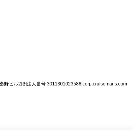
 桑野ビル2階
|
法人番号
3011301023586
|
corp.cruisemans.com