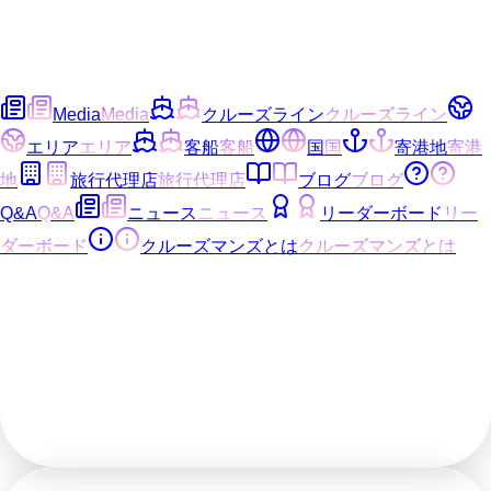
Media
Media
クルーズライン
クルーズライン
エリア
エリア
客船
客船
国
国
寄港地
寄港
地
旅行代理店
旅行代理店
ブログ
ブログ
Q&A
Q&A
ニュース
ニュース
リーダーボード
リー
ダーボード
クルーズマンズとは
クルーズマンズとは