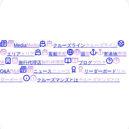
Media
Media
クルーズライン
クルーズライン
エリア
エリア
客船
客船
国
国
寄港地
寄港
地
旅行代理店
旅行代理店
ブログ
ブログ
Q&A
Q&A
ニュース
ニュース
リーダーボード
リー
ダーボード
クルーズマンズとは
クルーズマンズとは