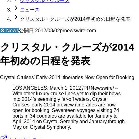
クリスタル・クルーズ
ニュース
クリスタル・クルーズが2014年初めの日程を発表
💠
News
公開日
2012/03/02
prnewswire.com
クリスタル・クルーズが2014
年初めの日程を発表
Crystal Cruises' Early-2014 Itineraries Now Open for Booking
LOS ANGELES, March 1, 2012 /PRNewswire/ --
With other luxury cruise lines yet to dip their bows
into 2014's seemingly far-off waters, Crystal
Cruises' early-2014 preview itineraries are now
open for booking. Seventeen voyages visiting 74
ports in 34 countries are available for January to
April 2014 on Crystal Serenity and January through
May on Crystal Symphony.