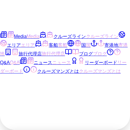
Media
Media
クルーズライン
クルーズライン
エリア
エリア
客船
客船
国
国
寄港地
寄港
地
旅行代理店
旅行代理店
ブログ
ブログ
Q&A
Q&A
ニュース
ニュース
リーダーボード
リー
ダーボード
クルーズマンズとは
クルーズマンズとは