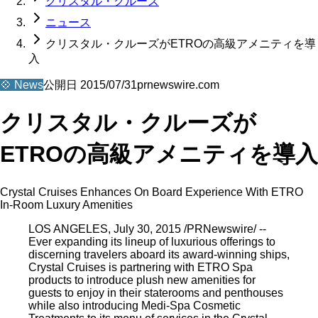
クリスタル・クルーズ
ニュース
クリスタル・クルーズがETROの高級アメニティを導
入
💠
News
公開日
2015/07/31
prnewswire.com
クリスタル・クルーズが
ETROの高級アメニティを導入
Crystal Cruises Enhances On Board Experience With ETRO
In-Room Luxury Amenities
LOS ANGELES, July 30, 2015 /PRNewswire/ --
Ever expanding its lineup of luxurious offerings to
discerning travelers aboard its award-winning ships,
Crystal Cruises is partnering with ETRO Spa
products to introduce plush new amenities for
guests to enjoy in their staterooms and penthouses
while also introducing Medi-Spa Cosmetic