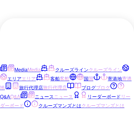
Media
Media
クルーズライン
クルーズライン
エリア
エリア
客船
客船
国
国
寄港地
寄港
地
旅行代理店
旅行代理店
ブログ
ブログ
Q&A
Q&A
ニュース
ニュース
リーダーボード
リー
ダーボード
クルーズマンズとは
クルーズマンズとは