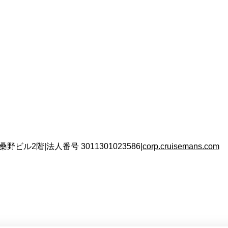
 桑野ビル2階
|
法人番号
3011301023586
|
corp.cruisemans.com