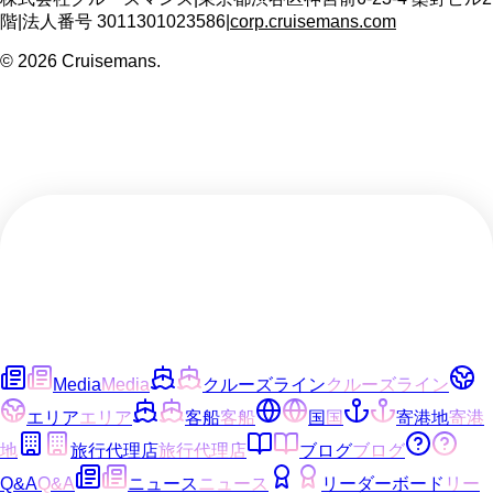
階
|
法人番号
3011301023586
|
corp.cruisemans.com
©
2026
Cruisemans.
Media
Media
クルーズライン
クルーズライン
エリア
エリア
客船
客船
国
国
寄港地
寄港
地
旅行代理店
旅行代理店
ブログ
ブログ
Q&A
Q&A
ニュース
ニュース
リーダーボード
リー