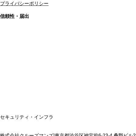
プライバシーポリシー
信頼性・届出
総合旅行業務取扱管理者
資格保有
適格請求書発行事業者
T3011301023586
SSL/TLS暗号化通信
セキュリティ・インフラ
株式会社クルーズマンズ
|
東京都渋谷区神宮前6-23-4 桑野ビル2