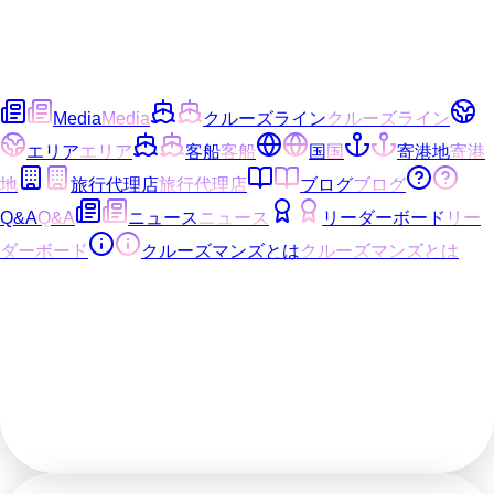
Media
Media
クルーズライン
クルーズライン
エリア
エリア
客船
客船
国
国
寄港地
寄港
地
旅行代理店
旅行代理店
ブログ
ブログ
Q&A
Q&A
ニュース
ニュース
リーダーボード
リー
ダーボード
クルーズマンズとは
クルーズマンズとは