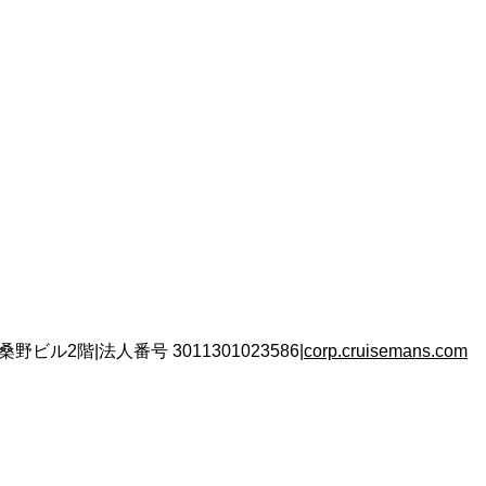
 桑野ビル2階
|
法人番号
3011301023586
|
corp.cruisemans.com