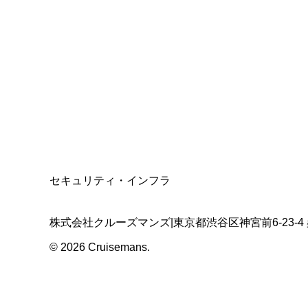
総合旅行業務取扱管理者
資格保有
適格請求書発行事業者
T3011301023586
SSL/TLS暗号化通信
セキュリティ・インフラ
株式会社クルーズマンズ
|
東京都渋谷区神宮前6-23-4
©
2026
Cruisemans.