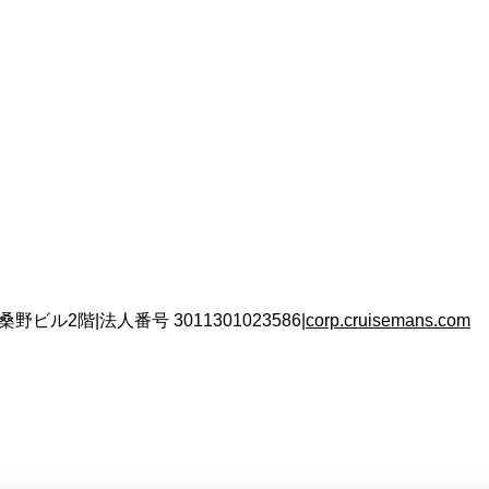
 桑野ビル2階
|
法人番号
3011301023586
|
corp.cruisemans.com