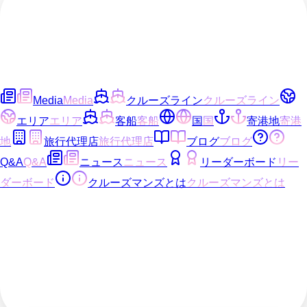
Media
Media
クルーズライン
クルーズライン
エリア
エリア
客船
客船
国
国
寄港地
寄港
地
旅行代理店
旅行代理店
ブログ
ブログ
Q&A
Q&A
ニュース
ニュース
リーダーボード
リー
ダーボード
クルーズマンズとは
クルーズマンズとは