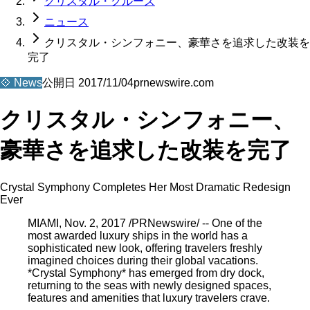
クリスタル・クルーズ
ニュース
クリスタル・シンフォニー、豪華さを追求した改装を
完了
💠
News
公開日
2017/11/04
prnewswire.com
クリスタル・シンフォニー、
豪華さを追求した改装を完了
Crystal Symphony Completes Her Most Dramatic Redesign
Ever
MIAMI, Nov. 2, 2017 /PRNewswire/ -- One of the
most awarded luxury ships in the world has a
sophisticated new look, offering travelers freshly
imagined choices during their global vacations.
*Crystal Symphony* has emerged from dry dock,
returning to the seas with newly designed spaces,
features and amenities that luxury travelers crave.