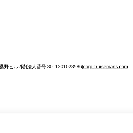
 桑野ビル2階
|
法人番号
3011301023586
|
corp.cruisemans.com