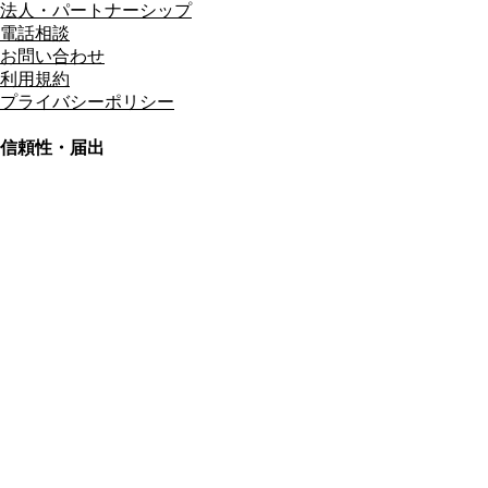
法人・パートナーシップ
電話相談
お問い合わせ
利用規約
プライバシーポリシー
信頼性・届出
総合旅行業務取扱管理者
資格保有
適格請求書発行事業者
T3011301023586
SSL/TLS暗号化通信