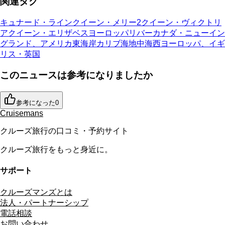
関連タグ
キュナード・ライン
クイーン・メリー2
クイーン・ヴィクトリ
ア
クイーン・エリザベス
ヨーロッパリバー
カナダ・ニューイン
グランド、アメリカ東海岸
カリブ海
地中海
西ヨーロッパ、イギ
リス・英国
このニュースは参考になりましたか
参考になった
0
Cruisemans
クルーズ旅行の口コミ・予約サイト
クルーズ旅行をもっと身近に。
サポート
クルーズマンズとは
法人・パートナーシップ
電話相談
お問い合わせ