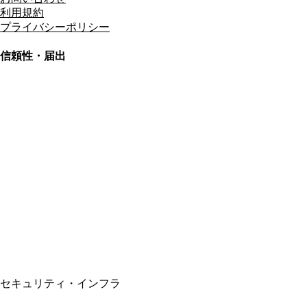
利用規約
プライバシーポリシー
信頼性・届出
総合旅行業務取扱管理者
資格保有
適格請求書発行事業者
T3011301023586
SSL/TLS暗号化通信
セキュリティ・インフラ