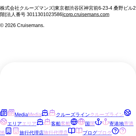
株式会社クルーズマンズ
|
東京都渋谷区神宮前6-23-4 桑野ビル2
階
|
法人番号
3011301023586
|
corp.cruisemans.com
©
2026
Cruisemans.
Media
Media
クルーズライン
クルーズライン
エリア
エリア
客船
客船
国
国
寄港地
寄港
地
旅行代理店
旅行代理店
ブログ
ブログ