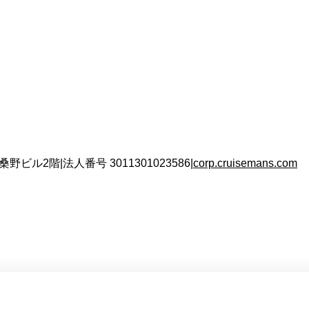
 桑野ビル2階
|
法人番号
3011301023586
|
corp.cruisemans.com