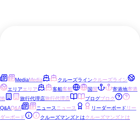
Media
Media
クルーズライン
クルーズライン
エリア
エリア
客船
客船
国
国
寄港地
寄港
地
旅行代理店
旅行代理店
ブログ
ブログ
Q&A
Q&A
ニュース
ニュース
リーダーボード
リー
ダーボード
クルーズマンズとは
クルーズマンズとは