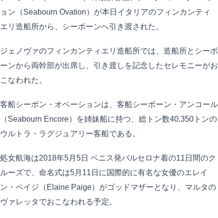
ョン（Seabourn Ovation）が本日イタリアのフィンカンティ
エリ造船所から、シーボーンへ引き渡された。
ジェノヴァのフィンカンティエリ造船所では、造船所とシーボ
ーンから両幹部が出席し、引き渡しを記念したセレモニーがお
こなわれた。
客船シーボン・オベーションは、客船シーボーン・アンコール
（Seabourn Encore）を姉妹船に持つ、総トン数40,350トンの
ウルトラ・ラグジュアリー客船である。
処女航海は2018年5月5日 ベニス発バルセロナ着の11日間のク
ルーズで、命名式は5月11日に国際的に有名な女優のエレイ
ン・ペイジ（Elaine Paige）がゴッドマザーとなり、マルタの
ヴァレッタでおこなわれる予定。