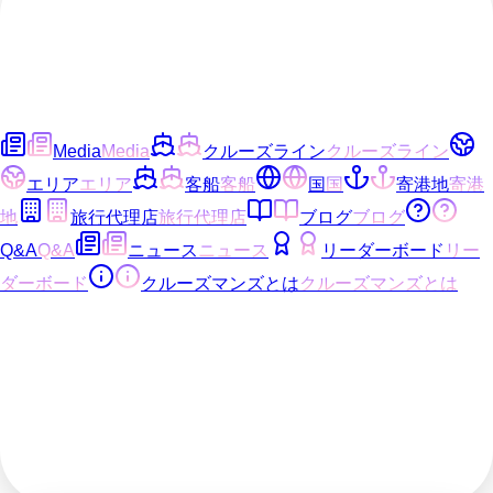
Media
Media
クルーズライン
クルーズライン
エリア
エリア
客船
客船
国
国
寄港地
寄港
地
旅行代理店
旅行代理店
ブログ
ブログ
Q&A
Q&A
ニュース
ニュース
リーダーボード
リー
ダーボード
クルーズマンズとは
クルーズマンズとは