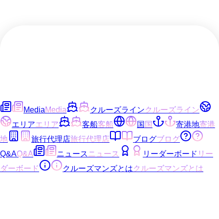
Media
Media
クルーズライン
クルーズライン
エリア
エリア
客船
客船
国
国
寄港地
寄港
地
旅行代理店
旅行代理店
ブログ
ブログ
Q&A
Q&A
ニュース
ニュース
リーダーボード
リー
ダーボード
クルーズマンズとは
クルーズマンズとは