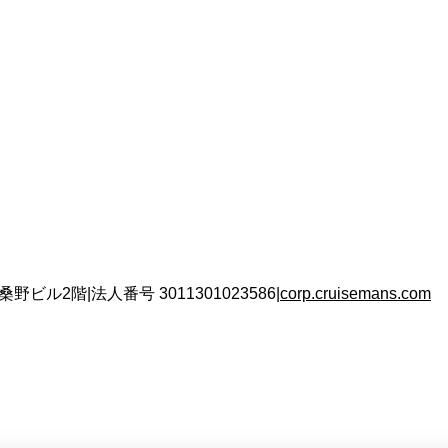
 桑野ビル2階
|
法人番号
3011301023586
|
corp.cruisemans.com