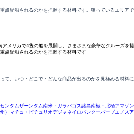
重点配船されるのかを把握する材料です。狙っているエリアで
けて南アメリカで4隻の船を展開し、さまざまな豪華なクルーズを
重点配船されるのかを把握する材料です
って、いつ・どこで・どんな商品が出るのかを見極める材料に
センダム
ザーンダム
南米・ガラパゴス諸島
南極・北極
アマゾン
州）
マチュ・ピチュ
リオデジャネイロ
バンクーバー
ブエノスア