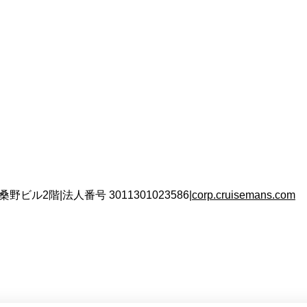
 桑野ビル2階
|
法人番号
3011301023586
|
corp.cruisemans.com