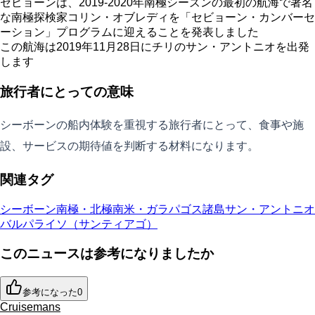
セビョーンは、2019-2020年南極シーズンの最初の航海で著名
な南極探検家コリン・オブレディを「セビョーン・カンバーセ
ーション」プログラムに迎えることを発表しました
この航海は2019年11月28日にチリのサン・アントニオを出発
します
旅行者にとっての意味
シーボーンの船内体験を重視する旅行者にとって、食事や施
設、サービスの期待値を判断する材料になります。
関連タグ
シーボーン
南極・北極
南米・ガラパゴス諸島
サン・アントニオ
バルパライソ（サンティアゴ）
このニュースは参考になりましたか
参考になった
0
Cruisemans