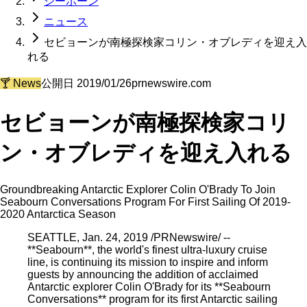
シーボーン
ニュース
セビョーンが南極探検家コリン・オブレディを迎え入
れる
🍸
News
公開日
2019/01/26
prnewswire.com
セビョーンが南極探検家コリ
ン・オブレディを迎え入れる
Groundbreaking Antarctic Explorer Colin O'Brady To Join
Seabourn Conversations Program For First Sailing Of 2019-
2020 Antarctica Season
SEATTLE, Jan. 24, 2019 /PRNewswire/ --
**Seabourn**, the world's finest ultra-luxury cruise
line, is continuing its mission to inspire and inform
guests by announcing the addition of acclaimed
Antarctic explorer Colin O'Brady for its **Seabourn
Conversations** program for its first Antarctic sailing