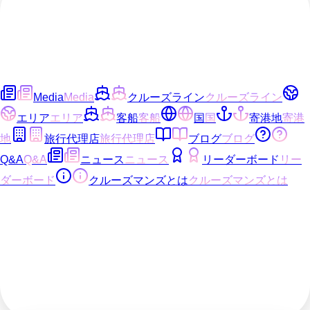
Media
Media
クルーズライン
クルーズライン
エリア
エリア
客船
客船
国
国
寄港地
寄港
地
旅行代理店
旅行代理店
ブログ
ブログ
Q&A
Q&A
ニュース
ニュース
リーダーボード
リー
ダーボード
クルーズマンズとは
クルーズマンズとは