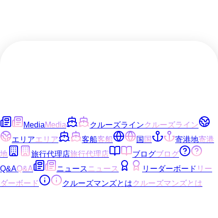
Media
Media
クルーズライン
クルーズライン
エリア
エリア
客船
客船
国
国
寄港地
寄港
地
旅行代理店
旅行代理店
ブログ
ブログ
Q&A
Q&A
ニュース
ニュース
リーダーボード
リー
ダーボード
クルーズマンズとは
クルーズマンズとは