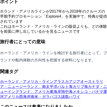
ポイント
ホランド・アメリカラインが2017年から2018年のクルーズの
早期予約プロモーション「Explore4」を実施中で、特典が提供
されています
これはホーランド・アメリカ・ラインの販促よりも、どの体験
を前面に押し出しているかを見るニュースです
旅行者にとっての意味
ホーランド・アメリカ・ラインを検討する旅行者にとって、ブ
ランドや船内体験の方向性を把握する材料になります。
関連タグ
ホーランド・アメリカ・ライン
アラスカ
アジア
オーストラリ
ア・ニュージーランド、南太平洋
バルト海
カリブ海
カナダ・ニ
ューイングランド、アメリカ東海岸
地中海
メキシコ・パナマ運
河
アメリカ西海岸
南米・ガラパゴス諸島
ハワイ
このニュースは参考になりましたか