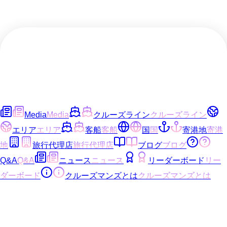
Media
Media
クルーズライン
クルーズライン
エリア
エリア
客船
客船
国
国
寄港地
寄港
地
旅行代理店
旅行代理店
ブログ
ブログ
Q&A
Q&A
ニュース
ニュース
リーダーボード
リー
ダーボード
クルーズマンズとは
クルーズマンズとは