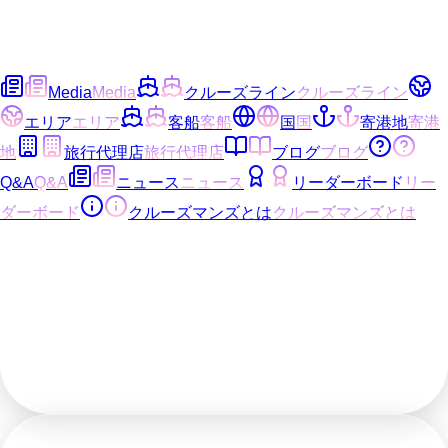
Media
Media
クルーズライン
クルーズライン
エリア
エリア
客船
客船
国
国
寄港地
寄港
地
旅行代理店
旅行代理店
ブログ
ブログ
Q&A
Q&A
ニュース
ニュース
リーダーボード
リー
ダーボード
クルーズマンズとは
クルーズマンズとは