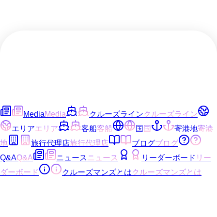
Media
Media
クルーズライン
クルーズライン
エリア
エリア
客船
客船
国
国
寄港地
寄港
地
旅行代理店
旅行代理店
ブログ
ブログ
Q&A
Q&A
ニュース
ニュース
リーダーボード
リー
ダーボード
クルーズマンズとは
クルーズマンズとは