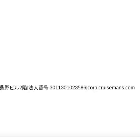
 桑野ビル2階
|
法人番号
3011301023586
|
corp.cruisemans.com