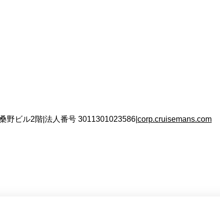
 桑野ビル2階
|
法人番号
3011301023586
|
corp.cruisemans.com