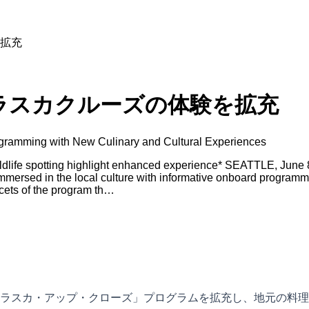
拡充
ラスカクルーズの体験を拡充
gramming with New Culinary and Cultural Experiences
 wildlife spotting highlight enhanced experience* SEATTLE, Jun
mmersed in the local culture with informative onboard programm
acets of the program th…
ラスカ・アップ・クローズ」プログラムを拡充し、地元の料理