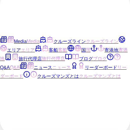
Media
Media
クルーズライン
クルーズライン
エリア
エリア
客船
客船
国
国
寄港地
寄港
地
旅行代理店
旅行代理店
ブログ
ブログ
Q&A
Q&A
ニュース
ニュース
リーダーボード
リー
ダーボード
クルーズマンズとは
クルーズマンズとは