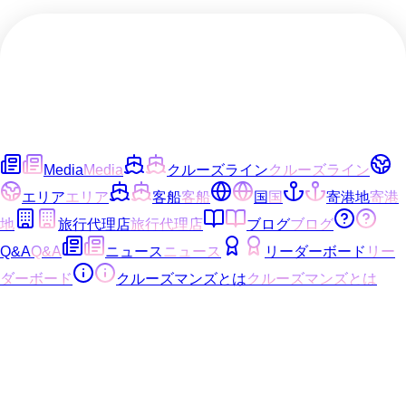
Media
Media
クルーズライン
クルーズライン
エリア
エリア
客船
客船
国
国
寄港地
寄港
地
旅行代理店
旅行代理店
ブログ
ブログ
Q&A
Q&A
ニュース
ニュース
リーダーボード
リー
ダーボード
クルーズマンズとは
クルーズマンズとは